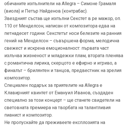
обичаните изпълнители на Allegra – Симоне Грамаля
(виола) и Петър Найденов (контрабас).
Звездният състав ще изпълни Секстет в ре мажор, оп.
110 от Менделсон, написан от композитора едва на
петнадесет години. Секстетът носи белезите на ранния
гений на Менделсон – съвършена форма, мелодична
свежест и искрена емоционалност: първата част
излъчва жизненост и младежки плам, втората пленява
с романтична лирика, скерцото е ефирно и игриво, а
финалът – брилянтен и танцов, предвестник на зрелия
композитор.
Специален подарък за приятелите на Allegra е
Клавирният квинтет от Емануил Иванов, създаден
специално за този концерт – ще станете свидетели на
световната премиера на творбата на талантливия
пианист и композитор.
Не пропускайте да преживеете експлозията на