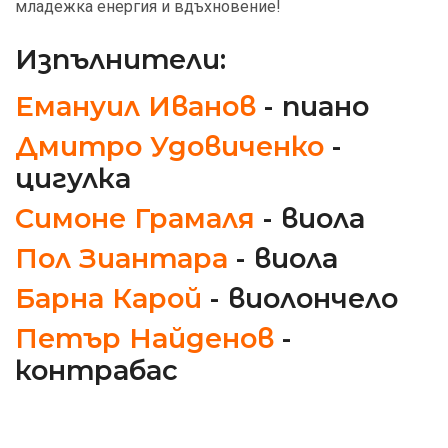
младежка енергия и вдъхновение!
Изпълнители:
Емануил Иванов
- пиано
Дмитро Удовиченко
-
цигулка
Симоне Грамаля
- виола
Пол Зиантара
- виола
Барна Карой
- виолончело
Петър Найденов
-
контрабас