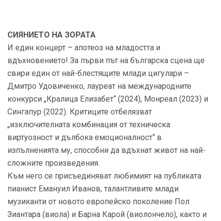
СИЯНИЕТО НА ЗОРАТА
И един концерт – апотеоз на младостта и
вдъхновението! За първи път на българска сцена ще
свири един от най-блестящите млади цигулари –
Дмитро Удовиченко, лауреат на международните
конкурси „Кралица Елизабет“ (2024), Монреал (2023) и
Сингапур (2022). Критиците отбелязват
„изключителната комбинация от техническа
виртуозност и дълбока емоционалност“ в
изпълненията му, способни да вдъхнат живот на най-
сложните произведения.
Към него се присъединяват любимият на публиката
пианист Емануил Иванов, талантливите млади
музиканти от новото европейско поколение Пол
Зиантара (виола) и Барна Карой (виолончело), както и