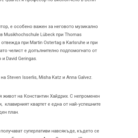
итор, е особено важен за неговото музикално
 в Musikhochschule Lübeck при Thomas
отвежда при Martin Ostertag в Karlsruhe и при
 като челист е допълнително подпомогнато от
и David Geringas.
 Steven Isserlis, Misha Katz и Anna Galvez.
ия живот на Константин Хайдрих. С непроменен
и, клавирният квартет е една от най-успешните
ен план.
е получават суперлативи навсякъде, където се