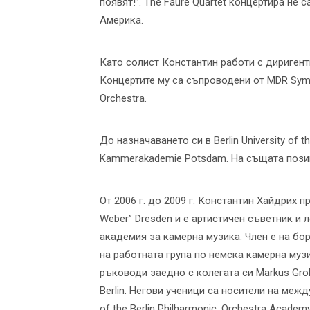
появят!”. The Fauré Quartet концертира не 
Америка.
Като солист Константин работи с диригенти 
Концертите му са съпроводени от MDR Symph
Orchestra.
До назначаването си в Berlin University of 
Kammerakademie Potsdam. На същата позиция
От 2006 г. до 2009 г. Константин Хайдрих пр
Weber” Dresden и е артистичен съветник и
академия за камерна музика. Член е на бор
на работната група по немска камерна музи
ръководи заедно с колегата си Markus Groh
Berlin. Негови ученици са носители на меж
of the Berlin Philharmonic, Orchestra Acad