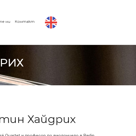
те ни
Контакт
ДРИХ
тин Хайдрих
é Quartet и професор по виолончело в Berlin