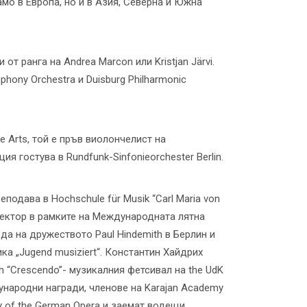
само в Европа, но и в Азия, Северна и Южна
от ранга на Andrea Marcon или Kristjan Järvi.
ony Orchestra и Duisburg Philharmonic
the Arts, той e пръв виолончелист на
 гостува в Rundfunk-Sinfonieorchester Berlin.
еподава в Hochschule für Musik “Carl Maria von
 лектор в рамките на Международната лятна
да на дружеството Paul Hindemith в Берлин и
ка „Jugend musiziert“. Константин Хайдрих
 “Crescendo”- музикалния фетсивал на the UdK
дународни награди, членове на Karajan Academy
emy of the German Opera и заемат водещи