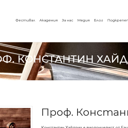
Фестивал
Академия
За нас
Медия
Блог
Подкрепе
Ф. КОНСТАНТИН ХАЙ
Проф. Констан
Константин Хайдрих е виолончелист от Faur