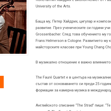
University of the Arts.
Баща му, Петер Хайдрих, цигулар и композ
развитие. През ученическите си години учи
Grossenbacher. След това обучението му го 
Frans Helmerson в Cologne. Развитието му
майсторските класове при Young Chang Cho 
В музикално отношение е важно влиянието на
The Fauré Quartet е в центъра на музикалн
състав от основаването си преди 25 годин
формации за камерна музика в международ
Английското списание “The Strad” пише: “Т