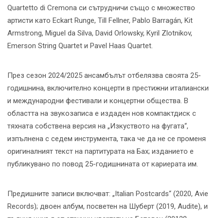
Quartetto di Cremona си сътрудничи също с множество
артисти като Eckart Runge, Till Fellner, Pablo Barragán, Kit
Armstrong, Miguel da Silva, David Orlowsky, Kyril Zlotnikov,
Emerson String Quartet и Pavel Haas Quartet.
През сезон 2024/2025 ансамбълът отбелязва своята 25-
годишнина, включително концерти в престижни италиански
и международни фестивали и концертни общества. В
областта на звукозаписа е издаден нов компактдиск с
тяхната собствена версия на „Изкуството на фугата“,
изпълнена с седем инструмента, така че да не се променя
оригиналният текст на партитурата на Бах; изданието е
публикувано по повод 25-годишнината от кариерата им.
Предишните записи включват: „Italian Postcards“ (2020, Avie
Records); двоен албум, посветен на Шуберт (2019, Audite), и