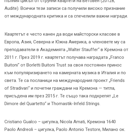
пълния цикъл от струнни квартети на Бетовен (20128,
Audite). Всички тези записи са получили високо признание
от международната критика и са спечелили важни награди.
Квартетът е често канен да води майсторски класове в
Европа, Азия, Северна и Южна Америка, а членовете му са
преподаватели в Академията „Walter Stauffer“ в Кремона от
2011 г. През 2019 г. квартетът получава наградата „Franco
Buitoni“ от Borletti Buitoni Trust за своя постоянен принос
към популяризирането на камерната музика в Италия и по
света. Те са посланици на международния проект „Friends
of Stradivari“ и почетни граждани на Кремона — титла,
присъдена им през 2015 г. Те също така подкрепят „Le
Dimore del Quartetto“ и Thomastik-Infeld Strings.
Cristiano Gualco – цигулка, Nicola Amati, Кремона 1640
Paolo Andreoli – цигулка, Paolo Antonio Testore, Милано ок.