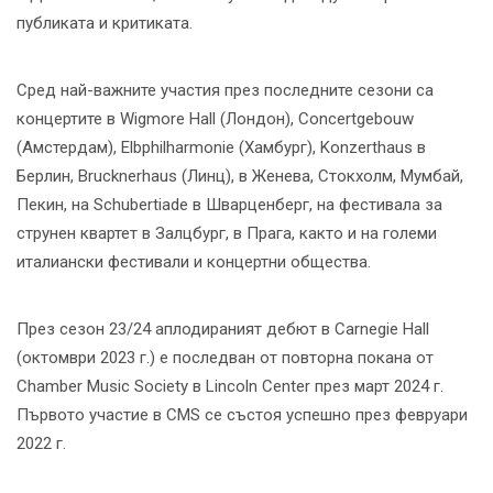
публиката и критиката.
Сред най-важните участия през последните сезони са
концертите в Wigmore Hall (Лондон), Concertgebouw
(Амстердам), Elbphilharmonie (Хамбург), Konzerthaus в
Берлин, Brucknerhaus (Линц), в Женева, Стокхолм, Мумбай,
Пекин, на Schubertiade в Шварценберг, на фестивала за
струнен квартет в Залцбург, в Прага, както и на големи
италиански фестивали и концертни общества.
През сезон 23/24 аплодираният дебют в Carnegie Hall
(октомври 2023 г.) е последван от повторна покана от
Chamber Music Society в Lincoln Center през март 2024 г.
Първото участие в CMS се състоя успешно през февруари
2022 г.