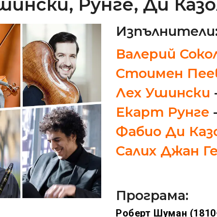
шински, Рунге, Ди Казо
Изпълнители
Валерий Соко
Стоимен Пе
Лех Ушински
Екарт Рунге
Фабио Ди Каз
Салих Джан Г
Програма:
Роберт Шуман (1810