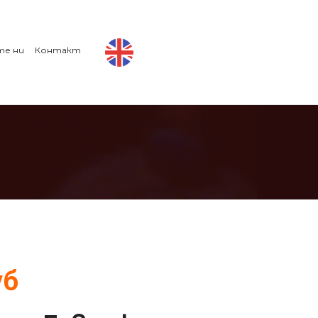
те ни
Контакт
уб