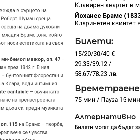
Клавирен квартет в м
твежда в сърцето на
Йоханес Брамс (183
а Роберт Шуман среща
Кларинетен квинтет в
е среща на двама духовни
младия Брамс „оня, който
Билети:
от носи естетиката на своя
15/20/30/40 €
 ми-бемол мажор, оп. 47
–
29.33/39.12 /
н през 1842 г. В нея
58.67/78.23 лв.
 – бунтовният Флорестан и
на Клара, води интимния
Времетраене
te cantabile
– звучи като
75 мин / Пауза 15 мин
нанс на пренастроената
м дъха си, преди музиката
Алтернативно
оп. 115
на Брамс – творба,
Билети могат да бъдат за
орът вече се чувства