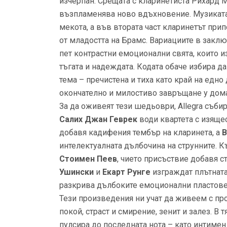
изчерпан. Срещата с кларинетиста Рихард
възпламенява ново вдъхновение. Музиката
мекота, а във втората част кларинетът при
от младостта на Брамс. Вариациите в заклю
пет контрастни емоционални свята, които и
тъгата и надеждата. Кодата обаче избира д
тема – пречистена и тиха като край на едно
окончателно и милостиво завръщане у дома
За да оживеят тези шедьоври, Allegra събир
Салих Джан Геврек
води квартета с изяще
добавя кадифения тембър на кларинета, а
В
интелектуалната дълбочина на струнните. 
Стоимен Пеев
, чието присъствие добавя с
Ушински
и
Екарт Рунге
изграждат плътната,
разкрива дълбоките емоционални пластове 
Тези произведения ни учат да живеем с про
покой, страст и смирение, зенит и залез. В т
пулсира до последната нота – като интиме