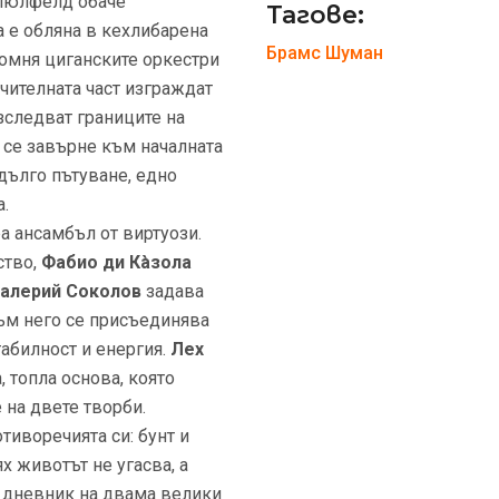
 Мюлфелд обаче
Тагове:
 е обляна в кехлибарена
Брамс
Шуман
помня циганските оркестри
чителната част изграждат
зследват границите на
а се завърне към началната
 дълго пътуване, едно
.
а ансамбъл от виртуози.
ство,
Фабио ди Кàзола
алерий Соколов
задава
Към него се присъединява
табилност и енергия.
Лех
 топла основа, която
на двете творби.
тиворечията си: бунт и
ях животът не угасва, а
н дневник на двама велики