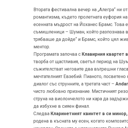
Втората фестивална вечер на „Алегра“ ни о
романтизма, където пролетната еуфория н
есенната мъдрост на Йоханес Брамс. Това 
съмишленици – Шуман, който разпознава в 
трябваше да дойде“ и Брамс, който цял жив
ментор.
Програмата започва с
Клавирния квартет в
творба от щастливия, светъл период на Шума
съжителстват неговите два вътрешни гласа
мечтателният Евзебий. Пианото, посветено 
диалог със струнните, а третата част –
Andan
чисто любовно признание. Мистичният резо
струна на виолончелото ни кара да задържи
да избухне в сияен финал.
Следва
Кларинетният квинтет в си минор, 
родена в късната му есен, когато композит