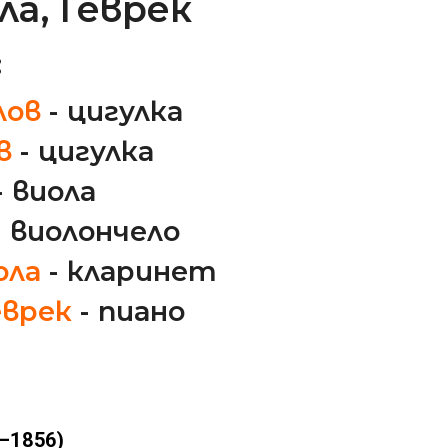
ла, Геврек
:
лов
- цигулка
ев
- цигулка
- виола
- виолончело
ола
- кларинет
еврек
- пиано
–1856)